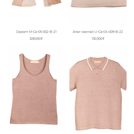
Ороолт M-Ca-05-002-B-21
Алаг малгай U-Ca-04-009-B-22
328,000₮
130,500₮