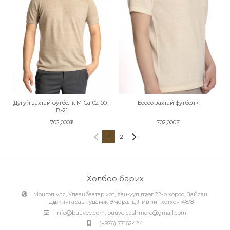
Дугуй захтай футболк M-Ca-02-001-
Босоо захтай футболк
B-21
702,000₮
702,000₮
1
2
Холбоо барих
Монгол улс, Улаанбаатар хот, Хан-уул дүүрэг 22-р хороо, Зайсан,
Дүнжингарав гудамж Эмералд Ливинг хотхон 48/8
info@buuvee.com
,
buuveicashmere@gmail.com
(+976) 77162424