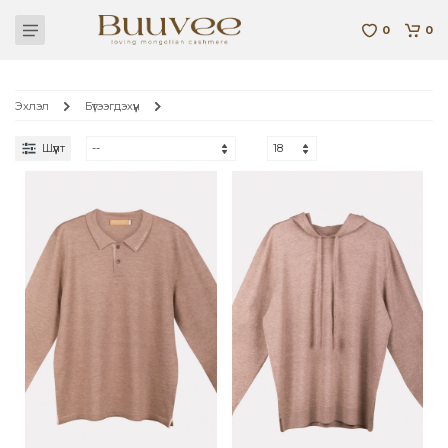
0
0
Эхлэл
Бүтээгдэхүүн
Шүүлт