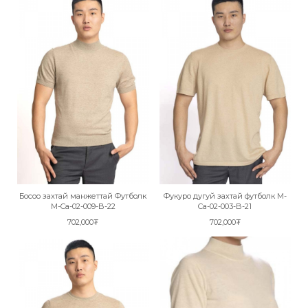
Босоо захтай манжеттай Футболк
Фукуро дугуй захтай футболк M-
M-Ca-02-009-B-22
Ca-02-003-B-21
702,000₮
702,000₮