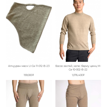
Алчууран маск U-Ca-11-012-B-23
Босоо захтай, хагас бариу цамц M-
Ca-10-002-B-22
159,000₮
1,076,400₮