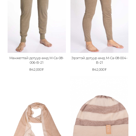
Манжеттай дотуур өмд M-Ca-08-
Эрэгтэй дотуур өмд M-Ca-08-004-
006-B-21
B-21
842,000₮
842,000₮