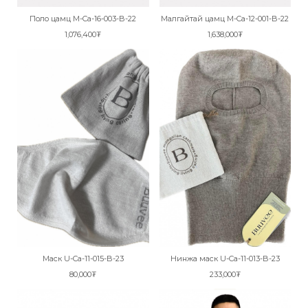
Поло цамц M-Ca-16-003-B-22
Малгайтай цамц M-Ca-12-001-B-22
1,076,400₮
1,638,000₮
Маск U-Ca-11-015-B-23
Нинжа маск U-Ca-11-013-B-23
80,000₮
233,000₮