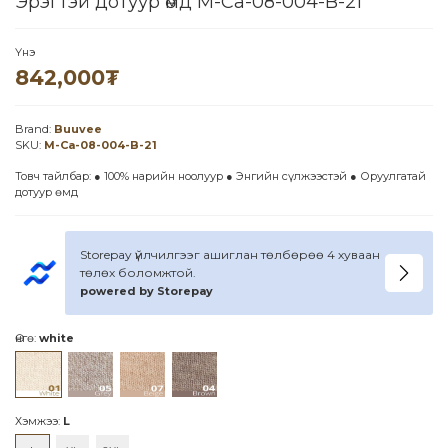
Эрэгтэй дотуур өмд M-Ca-08-004-B-21
Үнэ
842,000
₮
Brand:
Buuvee
SKU:
M-Ca-08-004-B-21
Товч тайлбар: ● 100% нарийн ноолуур ● Энгийн сүлжээстэй ● Оруулгатай
дотуур өмд
Storepay үйлчилгээг ашиглан төлбөрөө 4 хуваан
төлөх боломжтой.
powered by Storepay
Өнгө:
white
Хэмжээ:
L