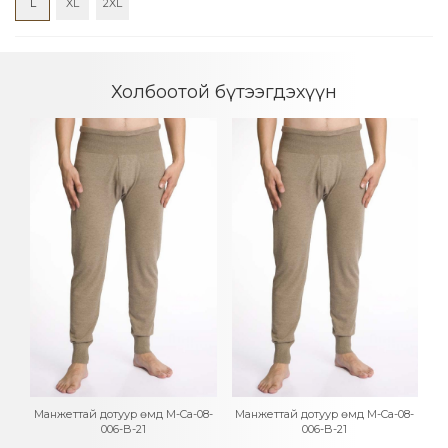
L
XL
2XL
Холбоотой бүтээгдэхүүн
8-
Манжеттай дотуур өмд M-Ca-08-
Манжеттай дотуур өмд M-Ca-08-
М
006-B-21
006-B-21