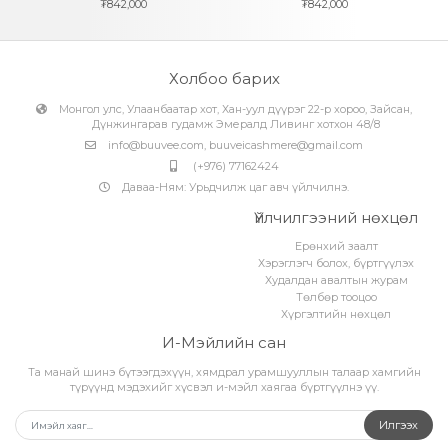
₮
842,000
₮
842,000
Холбоо барих
Монгол улс, Улаанбаатар хот, Хан-уул дүүрэг 22-р хороо, Зайсан,
Дүнжингарав гудамж Эмералд Ливинг хотхон 48/8
info@buuvee.com
,
buuveicashmere@gmail.com
(+976) 77162424
Даваа-Ням: Урьдчилж цаг авч үйлчилнэ.
Үйлчилгээний нөхцөл
Ерөнхий заалт
Хэрэглэгч болох, бүртгүүлэх
Худалдан авалтын журам
Төлбөр тооцоо
Хүргэлтийн нөхцөл
И-Мэйлийн сан
Та манай шинэ бүтээгдэхүүн, хямдрал урамшууллын талаар хамгийн
түрүүнд мэдэхийг хүсвэл и-мэйл хаягаа бүртгүүлнэ үү.
Илгээх