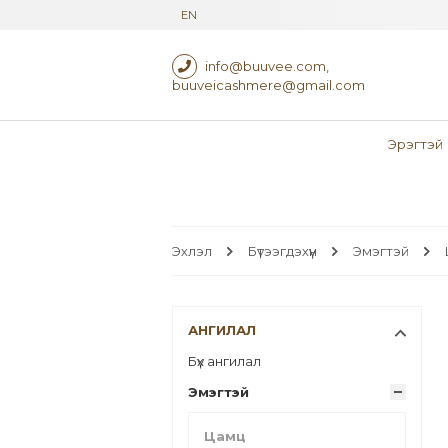
EN
info@buuvee.com
,
buuveicashmere@gmail.com
Эрэгтэй
Эхлэл
Бүтээгдэхүүн
Эмэгтэй
АНГИЛАЛ
Бүх ангилал
Эмэгтэй
Цамц