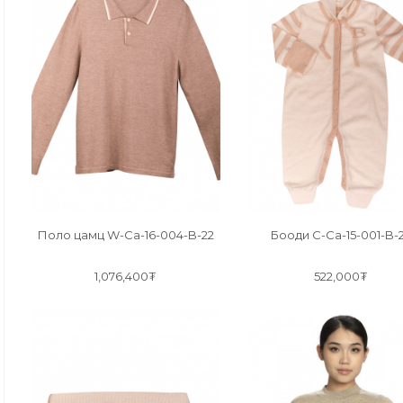
Поло цамц W-Ca-16-004-B-22
Бооди C-Ca-15-001-B-
1,076,400₮
522,000₮