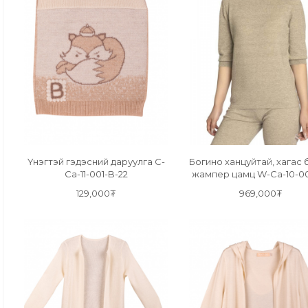
Үнэгтэй гэдэсний даруулга C-
Богино ханцуйтай, хагас 
Ca-11-001-B-22
жампер цамц W-Ca-10-0
22
129,000₮
969,000₮