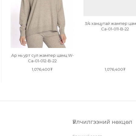
3/4 ханцутай жампер ца
Ca-01-011-B-22
Ар нь урт сул жампер цамц W-
Ca-01-012-B-22
1,076,400₮
1,076,400₮
Үйлчилгээний нөхцөл