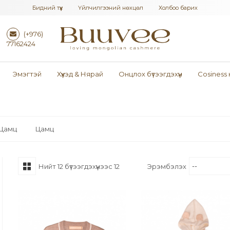
Бидний түүх
Үйлчилгээний нөхцөл
Холбоо барих
(+976)
77162424
Эмэгтэй
Хүүхэд & Нярай
Онцлох бүтээгдэхүүн
Cosiness
Цамц
Цамц
Нийт
12
бүтээгдэхүүнээс
12
Эрэмбэлэх