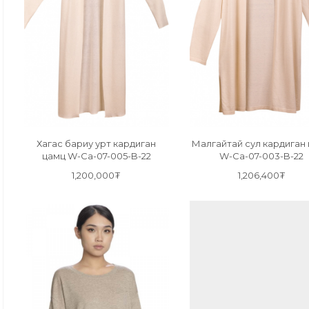
Хагас бариу урт кардиган
Малгайтай сул кардиган
цамц W-Ca-07-005-B-22
W-Ca-07-003-B-22
1,200,000₮
1,206,400₮