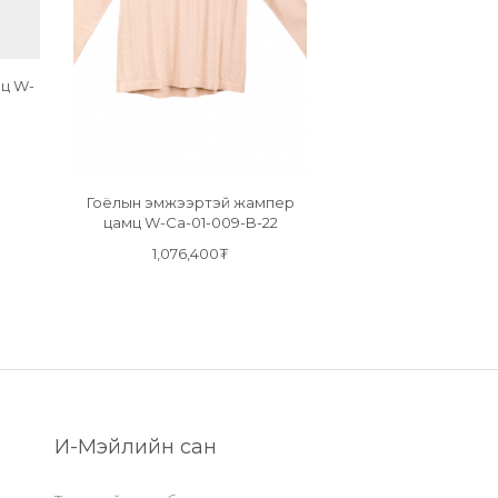
мц W-
Гоёлын эмжээртэй жампер
цамц W-Ca-01-009-B-22
1,076,400₮
И-Мэйлийн сан