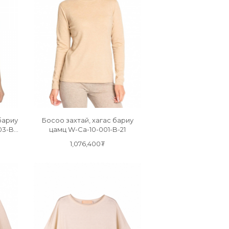
бариу
Босоо захтай, хагас бариу
03-B-
цамц W-Ca-10-001-B-21
1,076,400₮