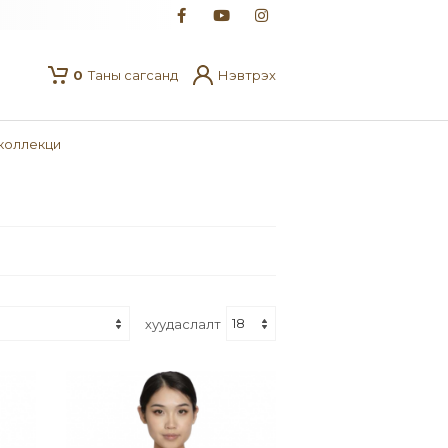
0
Таны сагсанд
Нэвтрэх
 коллекци
хуудаслалт