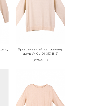
 цамц
Эргэсэн захтай, сул жампер
цамц W-Ca-01-013-B-21
1,076,400₮