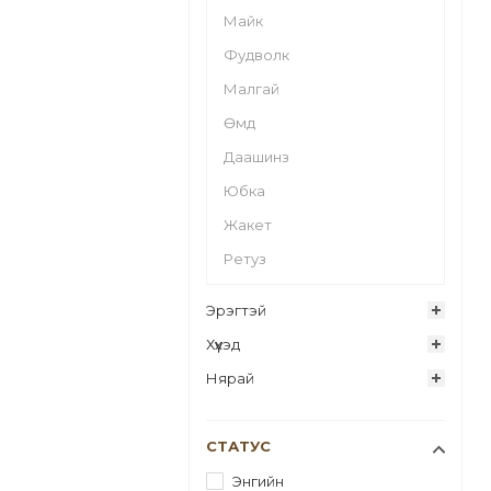
Майк
Фудволк
Малгай
Өмд
Даашинз
Юбка
Жакет
Ретуз
Эрэгтэй
Хүүхэд
Нярай
СТАТУС
Энгийн