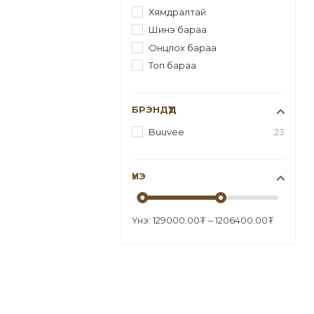
Хямдралтай
Шинэ бараа
Онцлох бараа
Топ бараа
БРЭНДҮҮД
Buuvee
23
ҮНЭ
Үнэ:
129000.00
₮
–
1206400.00
₮