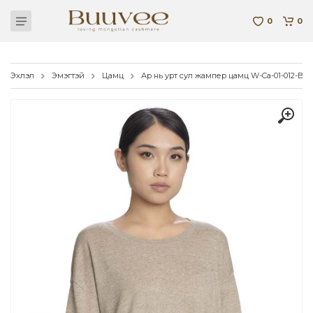
0
0
Эхлэл
Эмэгтэй
Цамц
Ар нь урт сул жампер цамц W-Ca-01-012-B-2