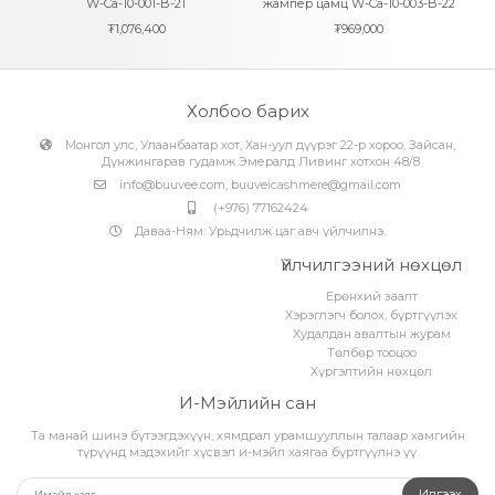
W-Ca-10-001-B-21
жампер цамц W-Ca-10-003-B-22
₮
1,076,400
₮
969,000
Холбоо барих
Монгол улс, Улаанбаатар хот, Хан-уул дүүрэг 22-р хороо, Зайсан,
Дүнжингарав гудамж Эмералд Ливинг хотхон 48/8
info@buuvee.com
,
buuveicashmere@gmail.com
(+976) 77162424
Даваа-Ням: Урьдчилж цаг авч үйлчилнэ.
Үйлчилгээний нөхцөл
Ерөнхий заалт
Хэрэглэгч болох, бүртгүүлэх
Худалдан авалтын журам
Төлбөр тооцоо
Хүргэлтийн нөхцөл
И-Мэйлийн сан
Та манай шинэ бүтээгдэхүүн, хямдрал урамшууллын талаар хамгийн
түрүүнд мэдэхийг хүсвэл и-мэйл хаягаа бүртгүүлнэ үү.
Илгээх