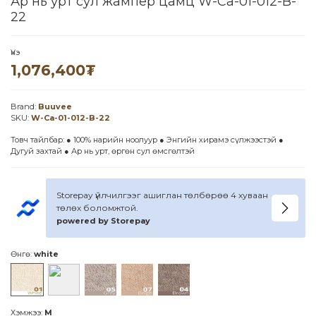
Ар нь урт сул жампер цамц W-Ca-01-012-B-
22
Үнэ
1,076,400
₮
Brand:
Buuvee
SKU:
W-Ca-01-012-B-22
Товч тайлбар: ● 100% нарийн ноолуур ● Энгийн хирамэ сүлжээстэй ●
Дугуй захтай ● Ар нь урт, өргөн сул өмсгөлтэй
Storepay үйлчилгээг ашиглан төлбөрөө 4 хуваан
төлөх боломжтой.
powered by Storepay
Өнгө:
white
Хэмжээ:
M