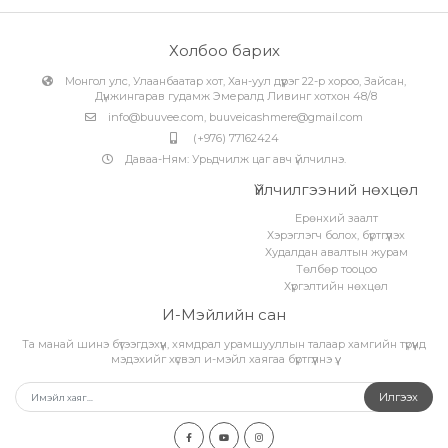
Холбоо барих
Монгол улс, Улаанбаатар хот, Хан-уул дүүрэг 22-р хороо, Зайсан,
Дүнжингарав гудамж Эмералд Ливинг хотхон 48/8
info@buuvee.com
,
buuveicashmere@gmail.com
(+976) 77162424
Даваа-Ням: Урьдчилж цаг авч үйлчилнэ.
Үйлчилгээний нөхцөл
Ерөнхий заалт
Хэрэглэгч болох, бүртгүүлэх
Худалдан авалтын журам
Төлбөр тооцоо
Хүргэлтийн нөхцөл
И-Мэйлийн сан
Та манай шинэ бүтээгдэхүүн, хямдрал урамшууллын талаар хамгийн түрүүнд
мэдэхийг хүсвэл и-мэйл хаягаа бүртгүүлнэ үү.
Илгээх