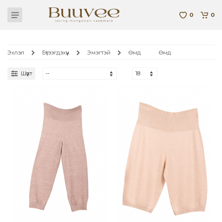
0
0
Эхлэл
Бүтээгдэхүүн
Эмэгтэй
Өмд
Өмд
Шүүлт