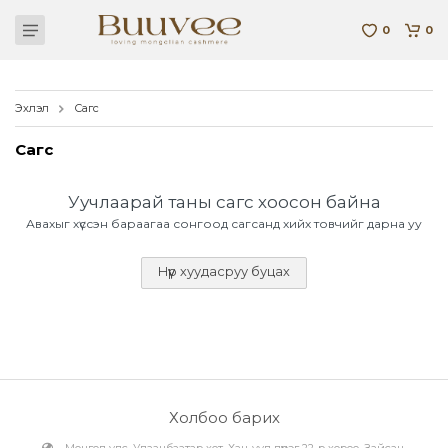
0
0
Эхлэл
Сагс
Сагс
Уучлаарай таны сагс хоосон байна
Авахыг хүссэн бараагаа сонгоод сагсанд хийх товчийг дарна уу
Нүүр хуудасруу буцах
Холбоо барих