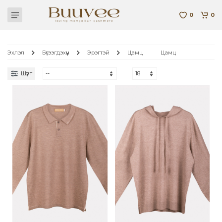
0
0
Эхлэл
Бүтээгдэхүүн
Эрэгтэй
Цамц
Цамц
Шүүлт