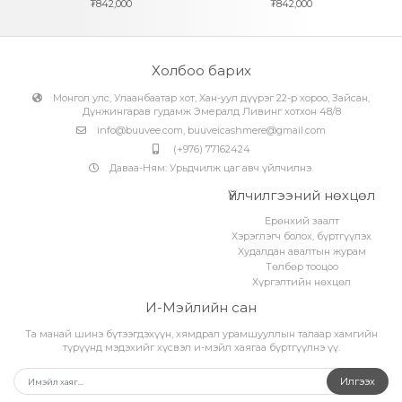
₮
842,000
₮
842,000
Холбоо барих
Монгол улс, Улаанбаатар хот, Хан-уул дүүрэг 22-р хороо, Зайсан,
Дүнжингарав гудамж Эмералд Ливинг хотхон 48/8
info@buuvee.com
,
buuveicashmere@gmail.com
(+976) 77162424
Даваа-Ням: Урьдчилж цаг авч үйлчилнэ.
Үйлчилгээний нөхцөл
Ерөнхий заалт
Хэрэглэгч болох, бүртгүүлэх
Худалдан авалтын журам
Төлбөр тооцоо
Хүргэлтийн нөхцөл
И-Мэйлийн сан
Та манай шинэ бүтээгдэхүүн, хямдрал урамшууллын талаар хамгийн
түрүүнд мэдэхийг хүсвэл и-мэйл хаягаа бүртгүүлнэ үү.
Илгээх