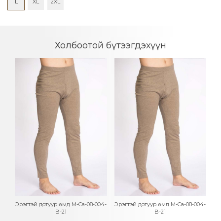
L
XL
2XL
Холбоотой бүтээгдэхүүн
04-
Эрэгтэй дотуур өмд M-Ca-08-004-
Эрэгтэй дотуур өмд M-Ca-08-004-
Эр
B-21
B-21