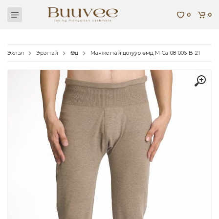
0
0
Эхлэл
Эрэгтэй
Өмд
Манжеттай дотуур өмд M-Ca-08-006-B-21