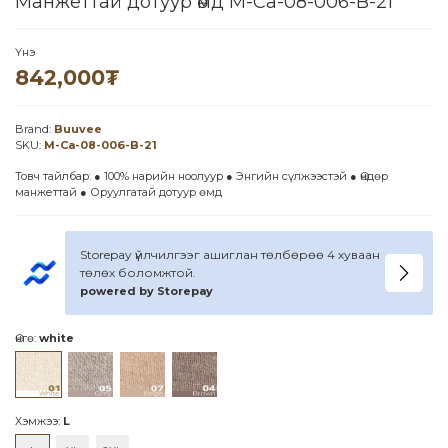
Манжеттай дотуур өмд M-Ca-08-006-B-21
Үнэ
842,000
₮
Brand:
Buuvee
SKU:
M-Ca-08-006-B-21
Товч тайлбар: ● 100% нарийн ноолуур ● Энгийн сүлжээстэй ● Өндөр
манжеттай ● Оруулгатай дотуур өмд
Storepay үйлчилгээг ашиглан төлбөрөө 4 хуваан
төлөх боломжтой.
powered by Storepay
Өнгө:
white
Хэмжээ:
L