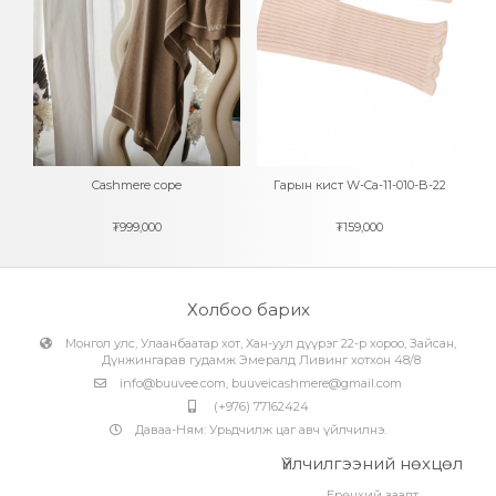
23
Cashmere cope
Гарын кист W-Ca-11-010-B-22
Н
₮
999,000
₮
159,000
Холбоо барих
Монгол улс, Улаанбаатар хот, Хан-уул дүүрэг 22-р хороо, Зайсан,
Дүнжингарав гудамж Эмералд Ливинг хотхон 48/8
info@buuvee.com
,
buuveicashmere@gmail.com
(+976) 77162424
Даваа-Ням: Урьдчилж цаг авч үйлчилнэ.
Үйлчилгээний нөхцөл
Ерөнхий заалт