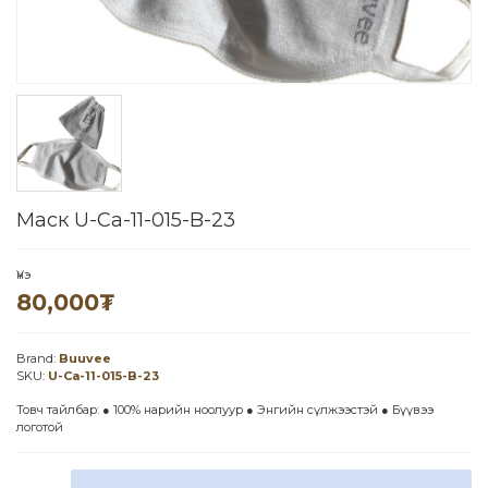
Маск U-Ca-11-015-B-23
Үнэ
80,000
₮
Brand:
Buuvee
SKU:
U-Ca-11-015-B-23
Товч тайлбар: ● 100% нарийн ноолуур ● Энгийн сүлжээстэй ● Бүүвээ
логотой