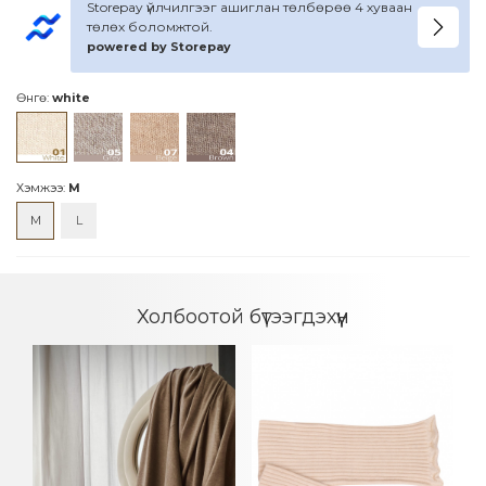
Storepay үйлчилгээг ашиглан төлбөрөө 4 хуваан
төлөх боломжтой.
powered by Storepay
Өнгө:
white
Хэмжээ:
M
M
L
Холбоотой бүтээгдэхүүн