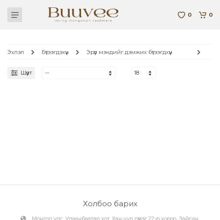
0
0
Эхлэл
Бүтээгдэхүүн
Эрүүл мэндийг дэмжих бүтээгдхүүн
Шүүлт
Холбоо барих
Монгол улс, Улаанбаатар хот, Хан-уул дүүрэг 22-р хороо, Зайсан,