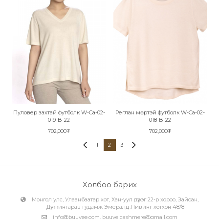
Пуловер захтай футболк W-Ca-02-
Реглан мөртэй футболк W-Ca-02-
019-B-22
018-B-22
702,000₮
702,000₮
1
2
3
Холбоо барих
Монгол улс, Улаанбаатар хот, Хан-уул дүүрэг 22-р хороо, Зайсан,
Дүнжингарав гудамж Эмералд Ливинг хотхон 48/8
info@buuvee.com
,
buuveicashmere@gmail.com