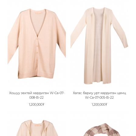
Хошуу захтай кардиган W-Ca-07-
Хагас бариу урт кардиган цамц
008-B-22
W-Ca-07-005-B-22
1,200,000₮
1,200,000₮