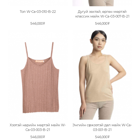
Топ W-Ca-03-010-B-22
Дугуй захтай, өргөн мөртэй
классик майк W-Ca-03-007-B-21
546,000₮
546,000₮
Хээтэй нарийн мөртэй майк W-
Энгийн сүлжээтэй дал майк W-Ca-
Ca-03-003-B-21
03-001-B-21
546,000₮
546,000₮