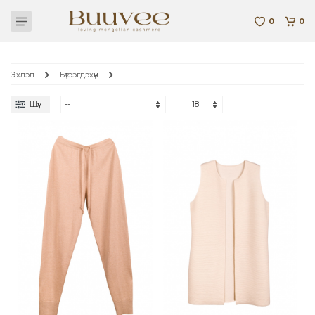
0
0
Эхлэл
Бүтээгдэхүүн
Шүүлт