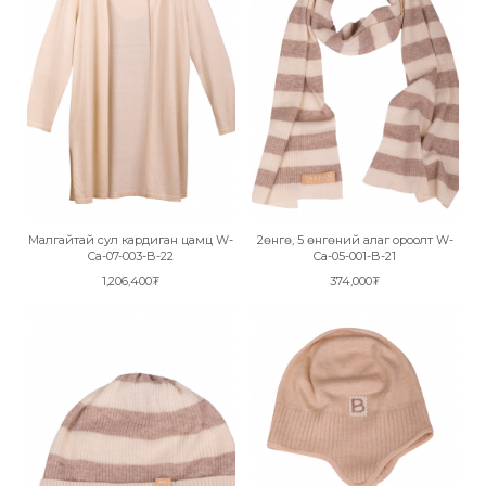
Малгайтай сул кардиган цамц W-
2өнгө, 5 өнгөний алаг ороолт W-
Ca-07-003-B-22
Ca-05-001-B-21
1,206,400₮
374,000₮