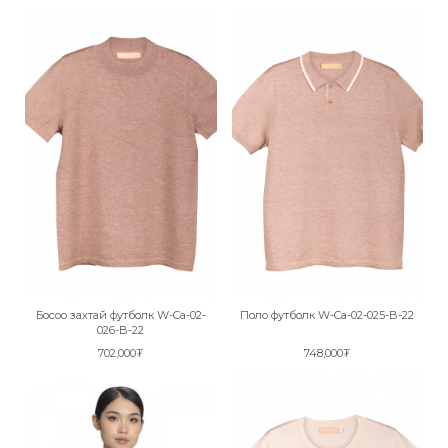
Босоо захтай футболк W-Ca-02-
Поло футболк W-Ca-02-025-B-22
026-B-22
702,000₮
748,000₮