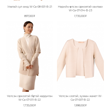
Уяатай сул өмд W-Ca-08-001-B-21
Нарийн үелсэн сүлжээтэй хантааз
W-Ca-07-014-B-23
897,000₮
1,735,000₮
Үелсэн сүлжээтэй бүстэй кардиган
Үелсэн хээтэй, зузаан жакет W-
W-Ca-07-011-B-22
Ca-07-007-B-22
1,735,000₮
1,998,000₮