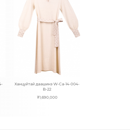
4-
Ханцуйтай даашинз W-Ca-14-004-
Оноотой хошуу захт
B-22
W-Ca-18-001
₮
1,690,000
₮
969,00