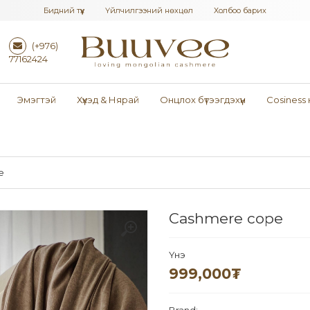
Бидний түүх
Үйлчилгээний нөхцөл
Холбоо барих
(+976)
77162424
Эмэгтэй
Хүүхэд & Нярай
Онцлох бүтээгдэхүүн
Cosiness
e
Cashmere cope
Үнэ
999,000
₮