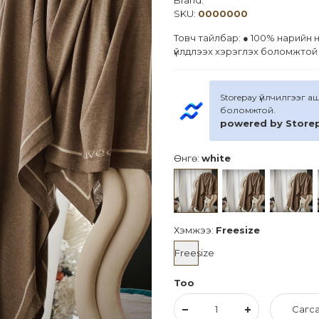
Brand:
SKU:
0000000
Товч тайлбар: ● 100% нарийн 
үйлдлээх хэрэглэх боломжтой
Storepay үйлчилгээг 
боломжтой.
powered by Store
Өнгө:
white
Хэмжээ:
Freesize
Freesize
Тоо
Сагса