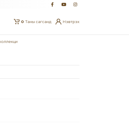
0
Таны сагсанд
Нэвтрэх
 коллекци