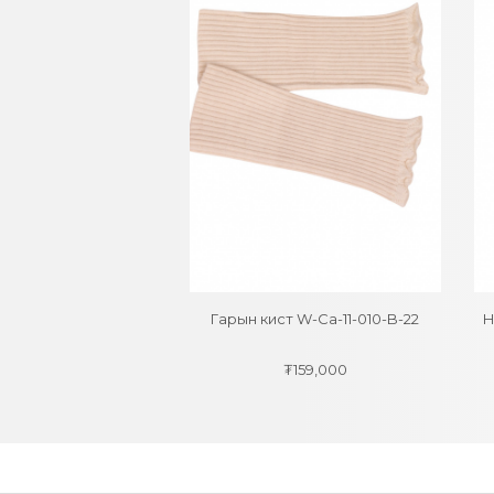
к U-Ca-11-013-B-23
Гарын кист W-Ca-11-010-B-22
Н
₮
233,000
₮
159,000