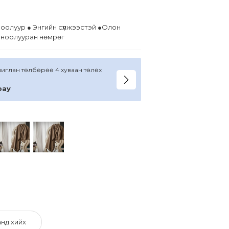
ноолуур ● Энгийн сүлжээстэй ●Олон
 ноолууран нөмрөг
ашиглан төлбөрөө 4 хуваан төлөх
pay
нд хийх