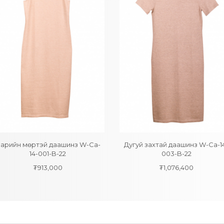
арийн мөртэй даашинз W-Ca-
Дугуй захтай даашинз W-Ca-1
14-001-B-22
003-B-22
₮
913,000
₮
1,076,400