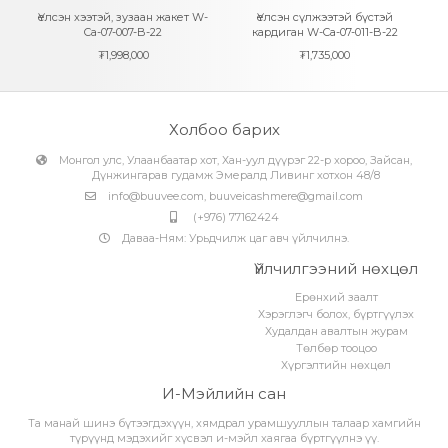
Үелсэн хээтэй, зузаан жакет W-
Үелсэн сүлжээтэй бүстэй
Ca-07-007-B-22
кардиган W-Ca-07-011-B-22
₮
1,998,000
₮
1,735,000
Холбоо барих
Монгол улс, Улаанбаатар хот, Хан-уул дүүрэг 22-р хороо, Зайсан,
Дүнжингарав гудамж Эмералд Ливинг хотхон 48/8
info@buuvee.com
,
buuveicashmere@gmail.com
(+976) 77162424
Даваа-Ням: Урьдчилж цаг авч үйлчилнэ.
Үйлчилгээний нөхцөл
Ерөнхий заалт
Хэрэглэгч болох, бүртгүүлэх
Худалдан авалтын журам
Төлбөр тооцоо
Хүргэлтийн нөхцөл
И-Мэйлийн сан
Та манай шинэ бүтээгдэхүүн, хямдрал урамшууллын талаар хамгийн
түрүүнд мэдэхийг хүсвэл и-мэйл хаягаа бүртгүүлнэ үү.