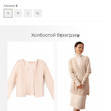
Хэмжээ:
S
S
M
L
XL
Холбоотой бүтээгдэхүүн