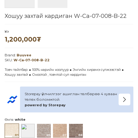
Хошуу захтай кардиган W-Ca-07-008-B-22
Үнэ
1,200,000
₮
Brand:
Buuvee
SKU:
W-Ca-07-008-B-22
Товч тайлбар: ● 100% нарийн ноолуур ● Энгийн хирамэ сүлжээстэй ●
Хошуу захтай ● Оноотой , товчтой сул кардиган
Storepay үйлчилгээг ашиглан төлбөрөө 4 хуваан
төлөх боломжтой.
powered by Storepay
Өнгө:
white