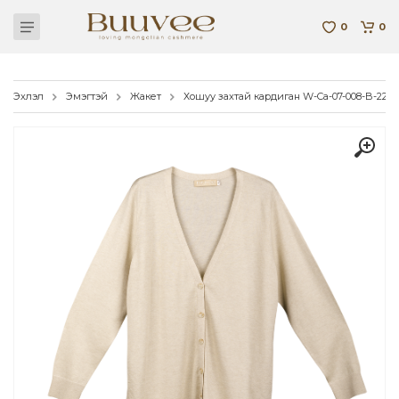
0
0
Эхлэл
Эмэгтэй
Жакет
Хошуу захтай кардиган W-Ca-07-008-B-22