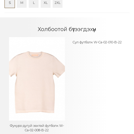
S
M
L
XL
2XL
Холбоотой бүтээгдэхүүн
Сул футболк W-Ca-02-010-B-22
a-
Фукуро дугуй захтай футболк W-
П
Ca-02-008-B-22