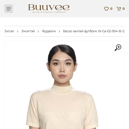
0
0
Эхлэл
Эмэгтэй
Фудволк
Босоо захтай футболк W-Ca-02-004-B-22