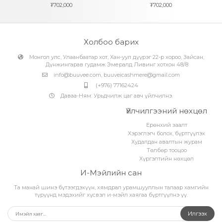
₮
702,000
₮
702,000
Холбоо барих
Монгол улс, Улаанбаатар хот, Хан-уул дүүрэг 22-р хороо, Зайсан,
Дүнжингарав гудамж Эмералд Ливинг хотхон 48/8
info@buuvee.com
,
buuveicashmere@gmail.com
(+976) 77162424
Даваа-Ням: Урьдчилж цаг авч үйлчилнэ.
Үйлчилгээний нөхцөл
Ерөнхий заалт
Хэрэглэгч болох, бүртгүүлэх
Худалдан авалтын журам
Төлбөр тооцоо
Хүргэлтийн нөхцөл
И-Мэйлийн сан
Та манай шинэ бүтээгдэхүүн, хямдрал урамшууллын талаар хамгийн
түрүүнд мэдэхийг хүсвэл и-мэйл хаягаа бүртгүүлнэ үү.
Илгээх