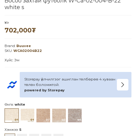
Босоо захтай футболк W-Ca-02-004-B-22
white s
Үнэ
702,000
₮
Brand:
Buuvee
SKU:
WCA02004B22
Хүйс: Эм
Storepay үйлчилгээг ашиглан төлбөрөө 4 хуваан
төлөх боломжтой.
powered by Storepay
Өнгө:
white
Хэмжээ:
S