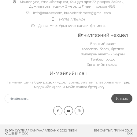
Монгол улс, Улаанбаатар хот, Хан-уул дүүрэг 22-р хороо, Зайсан,
Дүнжингарав гудамж Эмералд Ливинг хотхон 48/8
info@buuvee.com
,
buuveicashmere@gmail.com
(+976) 77162424
Даваа-Ням: Урьдчилж цаг авч үйлчилнэ.
Үйлчилгээний нөхцөл
Ерөнхий заалт
Хэрэглэгч болох, бүртгүүлэх
Худалдан авалтын журам
Төлбөр тооцоо
Хүргэлтийн нөхцөл
И-Мэйлийн сан
Та манай шинэ бүтээгдэхүүн, хямдрал урамшууллын талаар хамгийн түрүүнд
мэдэхийг хүсвэл и-мэйл хаягаа бүртгүүлнэ үү.
Илгээх
БҮХ ЭРХ ХУУЛИАР ХАМГААЛАГДСАН © 2022 "БҮҮВЭЙ
ВЭБ САЙТ
ЫГ:
ГРИЙН СОФТ
КАШЕМИР" ХХК
ХХК