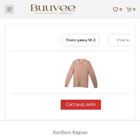
0
0
Поло цамц W-Ca-16-004-B-22
Утас хайх...
Сагсанд хийх
Холбоо барих