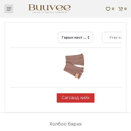
0
0
Гарын кист W-Ca-11-006-B-22
Утас хайх...
Сагсанд хийх
Холбоо барих