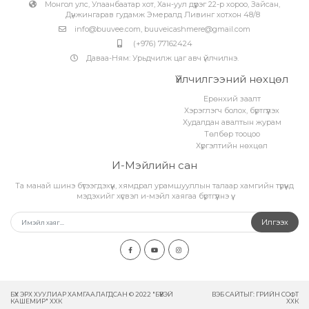
Монгол улс, Улаанбаатар хот, Хан-уул дүүрэг 22-р хороо, Зайсан,
Дүнжингарав гудамж Эмералд Ливинг хотхон 48/8
info@buuvee.com
,
buuveicashmere@gmail.com
(+976) 77162424
Даваа-Ням: Урьдчилж цаг авч үйлчилнэ.
Үйлчилгээний нөхцөл
Ерөнхий заалт
Хэрэглэгч болох, бүртгүүлэх
Худалдан авалтын журам
Төлбөр тооцоо
Хүргэлтийн нөхцөл
И-Мэйлийн сан
Та манай шинэ бүтээгдэхүүн, хямдрал урамшууллын талаар хамгийн түрүүнд
мэдэхийг хүсвэл и-мэйл хаягаа бүртгүүлнэ үү.
Илгээх
БҮХ ЭРХ ХУУЛИАР ХАМГААЛАГДСАН © 2022 "БҮҮВЭЙ
ВЭБ САЙТ
ЫГ:
ГРИЙН СОФТ
КАШЕМИР" ХХК
ХХК