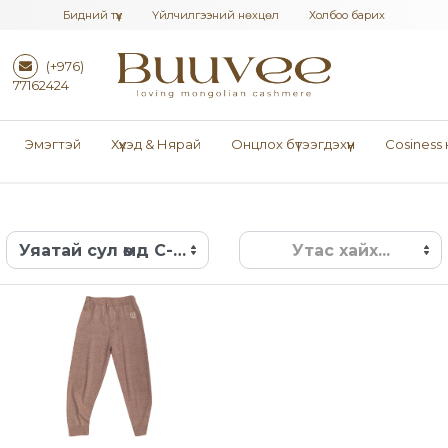
Бидний түүх
Үйлчилгээний нөхцөл
Холбоо барих
(+976)
77162424
Эмэгтэй
Хүүхэд & Нярай
Онцлох бүтээгдэхүүн
Cosiness
Уяатай сул өмд C-Ca-08-013-B-22
Утас хайх...