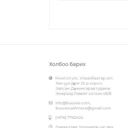
Холбоо барих
Монгол улс, Улаанбаатар хот,
Хан-уул дүүрэг 22-р хороо,
Зайсан, Дүнжингарав гудамж
Эмералд Ливинг хотхон 48/8
info@buuvee.com
,
buuveicashmere@gmail.com
(+976) 77162424
Даваа-Ням: Урьдчилж цаг авч