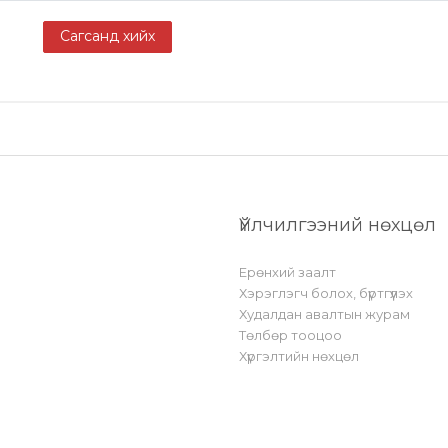
Сагсанд хийх
Үйлчилгээний нөхцөл
Ерөнхий заалт
Хэрэглэгч болох, бүртгүүлэх
Худалдан авалтын журам
Төлбөр тооцоо
Хүргэлтийн нөхцөл