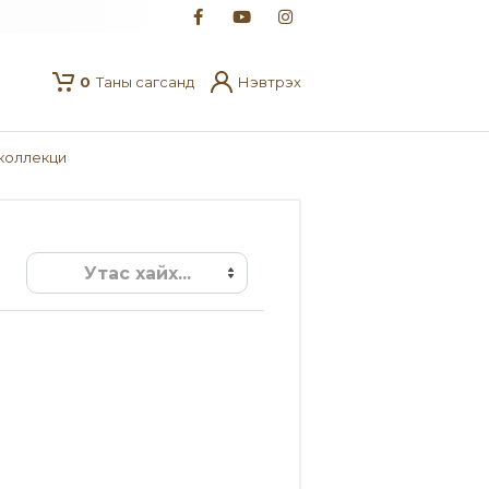
0
Таны сагсанд
Нэвтрэх
 коллекци
Утас хайх...