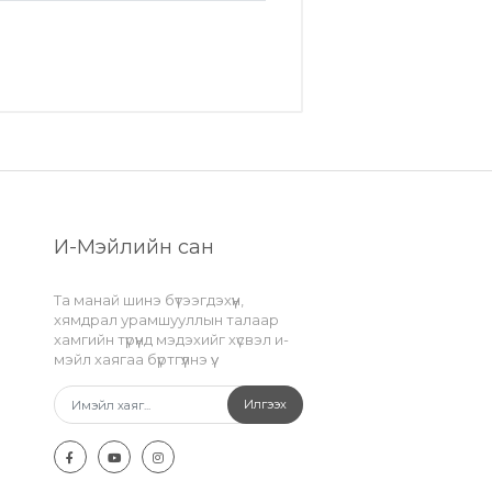
И-Мэйлийн сан
Та манай шинэ бүтээгдэхүүн,
хямдрал урамшууллын талаар
хамгийн түрүүнд мэдэхийг хүсвэл и-
мэйл хаягаа бүртгүүлнэ үү.
Илгээх