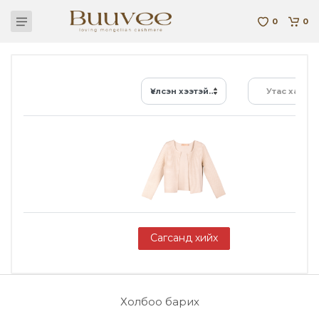
0
0
Үелсэн хээтэй, зузаан жакет W-Ca-07-007-B-22
Утас хайх...
Сагсанд хийх
Холбоо барих