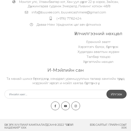
Монгол улс, Улаанбаатар хот, Хан-уул дүүрэг 22-р хороо, Зайсан,
Дүнжингарав гудамж Эмералд Ливинг хотхон 48/8
info@buuvee.com
,
buuveicashmere@gmail.com
(+976) 77162424
Даваа-Ням: Урьдчилж цаг авч үйлчилнэ.
Үйлчилгээний нөхцөл
Ерөнхий заалт
Хэрэглэгч болох, бүртгүүлэх
Худалдан авалтын журам
Төлбөр тооцоо
Хүргэлтийн нөхцөл
И-Мэйлийн сан
Та манай шинэ бүтээгдэхүүн, хямдрал урамшууллын талаар хамгийн түрүүнд
мэдэхийг хүсвэл и-мэйл хаягаа бүртгүүлнэ үү.
Илгээх
БҮХ ЭРХ ХУУЛИАР ХАМГААЛАГДСАН © 2022 "БҮҮВЭЙ
ВЭБ САЙТ
ЫГ:
ГРИЙН СОФТ
КАШЕМИР" ХХК
ХХК