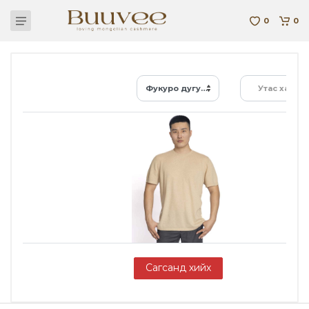
0
0
Фукуро дугуй захтай футболк M-Ca-02-003-B-21
Утас хайх...
Сагсанд хийх