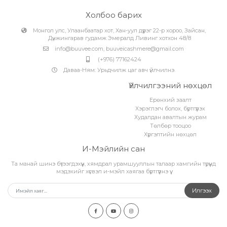
Холбоо барих
Монгол улс, Улаанбаатар хот, Хан-уул дүүрэг 22-р хороо, Зайсан,
Дүнжингарав гудамж Эмералд Ливинг хотхон 48/8
info@buuvee.com
,
buuveicashmere@gmail.com
(+976) 77162424
Даваа-Ням: Урьдчилж цаг авч үйлчилнэ.
Үйлчилгээний нөхцөл
Ерөнхий заалт
Хэрэглэгч болох, бүртгүүлэх
Худалдан авалтын журам
Төлбөр тооцоо
Хүргэлтийн нөхцөл
И-Мэйлийн сан
Та манай шинэ бүтээгдэхүүн, хямдрал урамшууллын талаар хамгийн түрүүнд
мэдэхийг хүсвэл и-мэйл хаягаа бүртгүүлнэ үү.
Илгээх