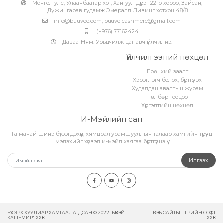
Монгол улс, Улаанбаатар хот, Хан-уул дүүрэг 22-р хороо, Зайсан,
Дүнжингарав гудамж Эмералд Ливинг хотхон 48/8
info@buuvee.com
,
buuveicashmere@gmail.com
(+976) 77162424
Даваа-Ням: Урьдчилж цаг авч үйлчилнэ.
Үйлчилгээний нөхцөл
Ерөнхий заалт
Хэрэглэгч болох, бүртгүүлэх
Худалдан авалтын журам
Төлбөр тооцоо
Хүргэлтийн нөхцөл
И-Мэйлийн сан
Та манай шинэ бүтээгдэхүүн, хямдрал урамшууллын талаар хамгийн түрүүнд
мэдэхийг хүсвэл и-мэйл хаягаа бүртгүүлнэ үү.
Илгээх
БҮХ ЭРХ ХУУЛИАР ХАМГААЛАГДСАН © 2022 "БҮҮВЭЙ
ВЭБ САЙТ
ЫГ:
ГРИЙН СОФТ
КАШЕМИР" ХХК
ХХК