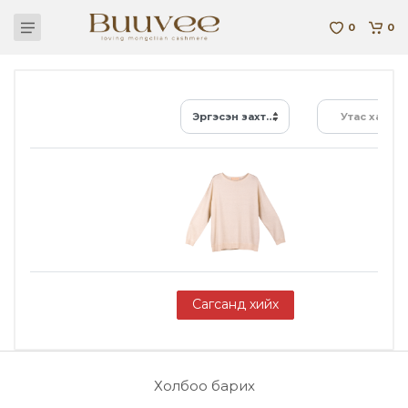
0
0
Эргэсэн захтай, сул жампер цамц W-Ca-01-013-B-21
Утас хайх...
Сагсанд хийх
Холбоо барих