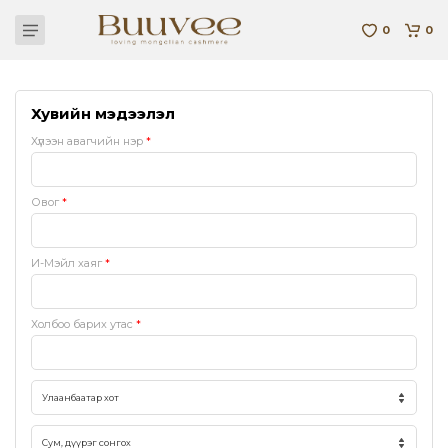
0
0
Хувийн мэдээлэл
Хүлээн авагчийн нэр
*
Овог
*
И-Мэйл хаяг
*
Холбоо барих утас
*