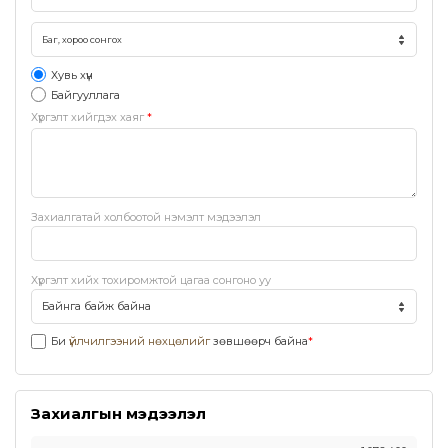
Хувь хүн
Байгууллага
Хүргэлт хийгдэх хаяг
*
Захиалгатай холбоотой нэмэлт мэдээлэл
Хүргэлт хийх тохиромжтой цагаа сонгоно уу
Би
үйлчилгээний нөхцөлийг
зөвшөөрч байна
*
Захиалгын мэдээлэл