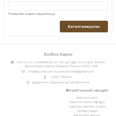
дээрх зээлийн эрх нээгдсэн утас байх ёстой бөгөөд зээлийн
эрх нь тухайн авч буй барааны үнийн дүнгээс өндөр байх ёстойг
анхаарна уу. Та өөрийн Storepay апп руу нэвтэрч төлбөр
төлөлтийг үргэлжлүүлнэ үү.
Та ваучер кодоо оруулна уу
Баталгаажуулах
Холбоо барих
Монгол улс, Улаанбаатар хот, Хан-уул дүүрэг 22-р хороо, Зайсан,
Дүнжингарав гудамж Эмералд Ливинг хотхон 48/8
info@buuvee.com
,
buuveicashmere@gmail.com
(+976) 77162424
Даваа-Ням: Урьдчилж цаг авч үйлчилнэ.
Үйлчилгээний нөхцөл
Ерөнхий заалт
Хэрэглэгч болох, бүртгүүлэх
Худалдан авалтын журам
Төлбөр тооцоо
Хүргэлтийн нөхцөл