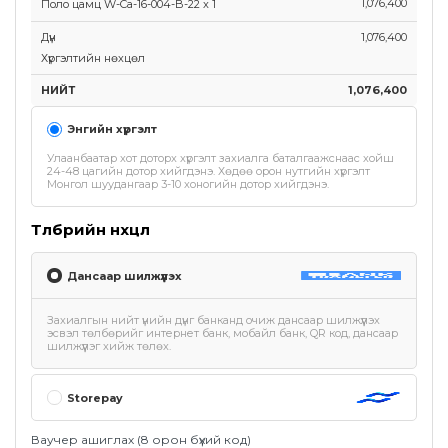
1,076,400
Поло цамц W-Ca-16-004-B-22
x
1
Дүн
1,076,400
Хүргэлтийн нөхцөл
НИЙТ
1,076,400
Энгийн хүргэлт
Улаанбаатар хот доторх хүргэлт захиалга баталгаажснаас хойш
24-48 цагийн дотор хийгдэнэ. Хөдөө орон нутгийн хүргэлт
Монгол шуудангаар 3-10 хоногийн дотор хийгдэнэ.
Төлбөрийн нөхцөл
Дансаар шилжүүлэх
Захиалгын нийт үнийн дүнг банканд очиж дансаар шилжүүлэх
эсвэл төлбөрийг интернет банк, мобайл банк, QR код, дансаар
шилжүүлэг хийж төлөх.
Storepay
Ваучер ашиглах (8 орон бүхий код)
Таны захиалгын хэсэг бөглөсөн утасны дугаар нь Storepay апп