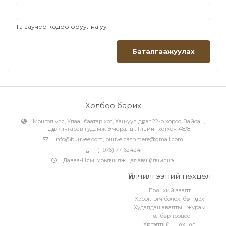
дээрх зээлийн эрх нээгдсэн утас байх ёстой бөгөөд зээлийн
эрх нь тухайн авч буй барааны үнийн дүнгээс өндөр байх ёстойг
анхаарна уу. Та өөрийн Storepay апп руу нэвтэрч төлбөр
төлөлтийг үргэлжлүүлнэ үү.
Та ваучер кодоо оруулна уу
Баталгаажуулах
Холбоо барих
Монгол улс, Улаанбаатар хот, Хан-уул дүүрэг 22-р хороо, Зайсан,
Дүнжингарав гудамж Эмералд Ливинг хотхон 48/8
info@buuvee.com
,
buuveicashmere@gmail.com
(+976) 77162424
Даваа-Ням: Урьдчилж цаг авч үйлчилнэ.
Үйлчилгээний нөхцөл
Ерөнхий заалт
Хэрэглэгч болох, бүртгүүлэх
Худалдан авалтын журам
Төлбөр тооцоо
Хүргэлтийн нөхцөл