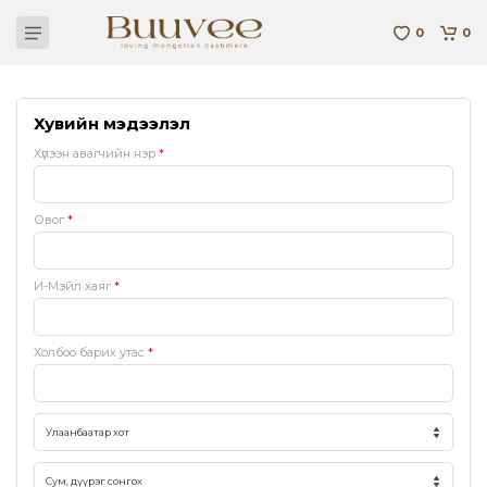
0
0
Хувийн мэдээлэл
Хүлээн авагчийн нэр
*
Овог
*
И-Мэйл хаяг
*
Холбоо барих утас
*