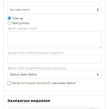
Хувь хүн
Байгууллага
Хүргэлт хийгдэх хаяг
*
Захиалгатай холбоотой нэмэлт мэдээлэл
Хүргэлт хийх тохиромжтой цагаа сонгоно уу
Би
үйлчилгээний нөхцөлийг
зөвшөөрч байна
*
Захиалгын мэдээлэл