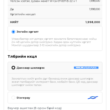
1,998,000
Үелсэн хээтэй, зузаан жакет W-Ca-07-007-B-22
x
1
Дүн
1,998,000
Хүргэлтийн нөхцөл
НИЙТ
1,998,000
Энгийн хүргэлт
Улаанбаатар хот доторх хүргэлт захиалга баталгаажснаас хойш
24-48 цагийн дотор хийгдэнэ. Хөдөө орон нутгийн хүргэлт
Монгол шуудангаар 3-10 хоногийн дотор хийгдэнэ.
Төлбөрийн нөхцөл
Дансаар шилжүүлэх
Захиалгын нийт үнийн дүнг банканд очиж дансаар шилжүүлэх
эсвэл төлбөрийг интернет банк, мобайл банк, QR код, дансаар
шилжүүлэг хийж төлөх.
Storepay
Ваучер ашиглах (8 орон бүхий код)
Таны захиалгын хэсэг бөглөсөн утасны дугаар нь Storepay апп